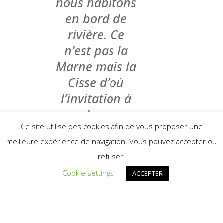
nous habitons
en bord de
rivière. Ce
n’est pas la
Marne mais la
Cisse d’où
l’invitation à
la «
guinguette de
Ce site utilise des cookies afin de vous proposer une
meilleure expérience de navigation. Vous pouvez accepter ou
la Cisse »….
refuser.
On nous a
Cookie settings
ACCEPTER
même
demandé de
laisser les