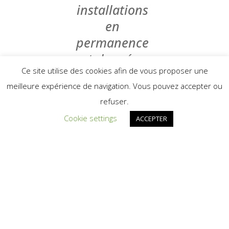
installations
en
permanence
et de créer
Ce site utilise des cookies afin de vous proposer une
une
meilleure expérience de navigation. Vous pouvez accepter ou
guinguette
refuser.
permanente….
Cookie settings
ACCEPTER
.