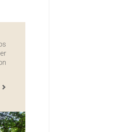
nos
er
ion
s