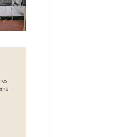
ères
hème