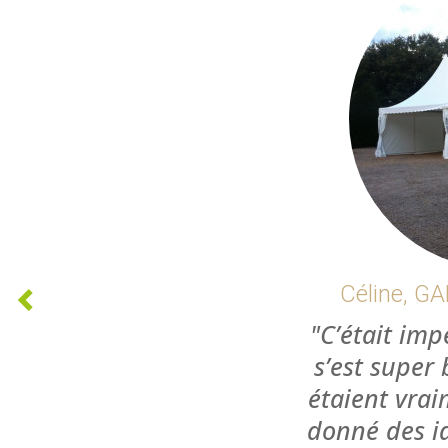
Annie, anniv
12
Toute
parfaite
attentes et 