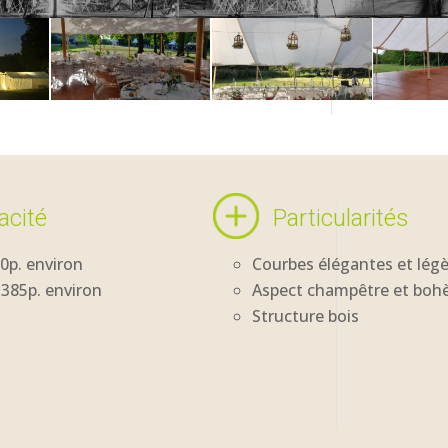
acité
Particularités
80p. environ
Courbes élégantes et lég
385p. environ
Aspect champêtre et bo
Structure bois