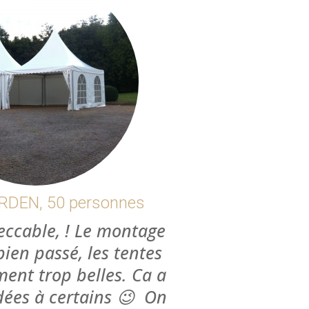
ersaire, structure 10m,
0 personnes
 l’installation a
ment répondu à nos
nous aurions à refaire