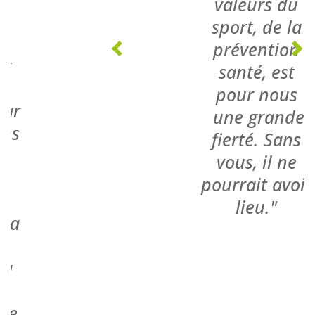
dire que le
cadre s’y
prêtait pour
une
guinguette car
nous habitons
en bord de
rivière. Ce
n’est pas la
Marne mais la
Cisse d’où
l’invitation à
la «
guinguette de