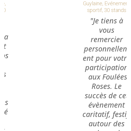
Annie, anniversaire,
structure 10m, 120
personnes
Toute
l’installation a
parfaitement
répondu à nos
attentes et
nous aurions
à refaire
pareille fête
nous referions
un copié/collé
de notre
devis. Il faut