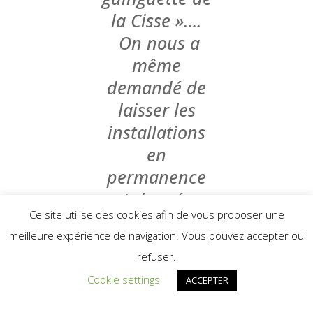
la Cisse »….
On nous a
même
demandé de
laisser les
installations
en
permanence
et de créer
Ce site utilise des cookies afin de vous proposer une
une
meilleure expérience de navigation. Vous pouvez accepter ou
guinguette
refuser.
permanente….
Cookie settings
ACCEPTER
.