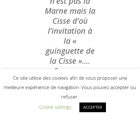
n’est pas la
Marne mais la
Cisse d’où
l’invitation à
la «
guinguette de
la Cisse »….
On nous a
Ce site utilise des cookies afin de vous proposer une
même
meilleure expérience de navigation. Vous pouvez accepter ou
demandé de
refuser.
laisser les
Cookie settings
ACCEPTER
installations
en
permanence